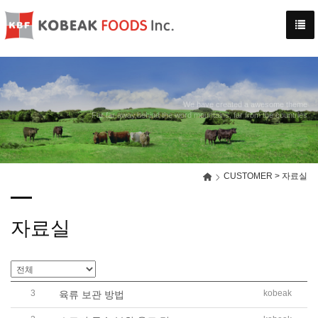
-->
We have created a awesome theme
Far far away,behind the word mountains, far from the countries
CUSTOMER > 자료실
자료실
3
kobeak
육류 보관 방법