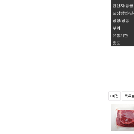
원산지/등급
포장방법/단
냉장/냉동
부위
유통기한
용도