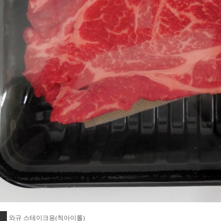
와규 스테이크용(척아이롤)