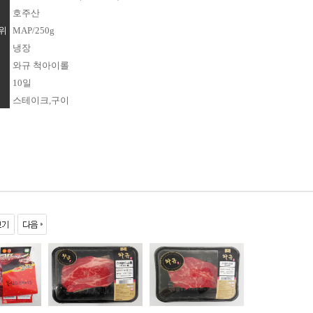
호주산
위
MAP/250g
냉장
와규 척아이롤
10일
스테이크,구이