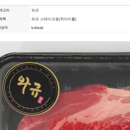
테고리
와규
제목
와규 스테이크용(척아이롤)
작성자
kobeak