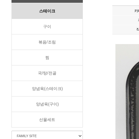
스테이크
카
구이
볶음/조림
찜
국/탕/전골
양념육(스테이크)
양념육(구이)
선물세트